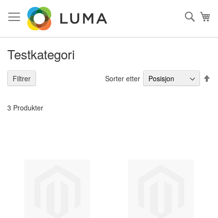
Skip
to
Søk
Mi
Content
Testkategori
Sy
Sorter etter
Filtrer
3
Produkter