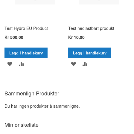
Test Hydro EU Product
Test nedlastbart produkt
Kr 500,00
Kr 10,00
Legg i handlekurv
Legg i handlekurv
LEGG
SAMMENLIGN
LEGG
SAMMENLIGN
TIL
TIL
I
I
Sammenlign Produkter
ØNSKELISTE
ØNSKELISTE
Du har ingen produkter å sammenligne.
Min ønskeliste